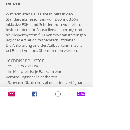
werden
Wir vermieten Bauzäune in Zeitz in den
Standardabmessungen von 2,00m x 3,50m
inklusive Füße und Schellen zum Aufstellen.
Insbesondere für Baustellenabsperrung und
als Absperrsystem für Events/Veranstaltungen
jeglicher Art
. Auch mit Sichtschutzplanen.
Die Anlieferung und der Aufbau kann in Zeitz
bei Be
darf von uns übernommen werden.
Technische Daten
- ca. 3,50m x 2,00m
- im Mietpreis ist je Bauzaun eine
Verbindungsschelle enthalten
- Schwarze Sichtschutzplanen sind verfügbar
Unsere Bauzaunvermietung
auf einem Blick:
- Systeme: Bauzaun 3,50m x 2,00m und
Absperrsysteme
- Anlieferung der Bauzäune in Sachsen,